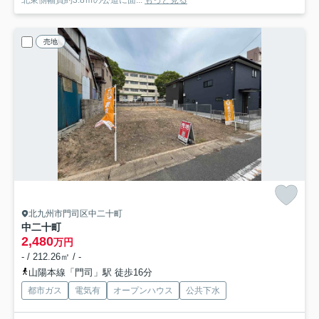
売地
北九州市門司区中二十町
中二十町
2,480
万円
- / 212.26㎡ / -
山陽本線「門司」駅 徒歩16分
都市ガス
電気有
オープンハウス
公共下水