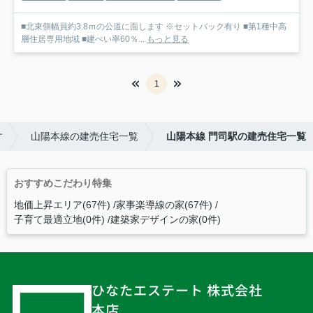
■北東側幅員約3.8ｍの公道に面します ※セットバック有り ■第1種中高
層住居専用地域 ■建ぺい率60％...
もっと見る
1
す
山陽本線の建売住宅一覧
山陽本線 門司駅の建売住宅一覧
おすすめこだわり特集
地価上昇エリア(67件)
家事楽導線の家(67件)
子育て最適立地(0件)
建築家デザインの家(0件)
ひなたエステート 株式会社
本店