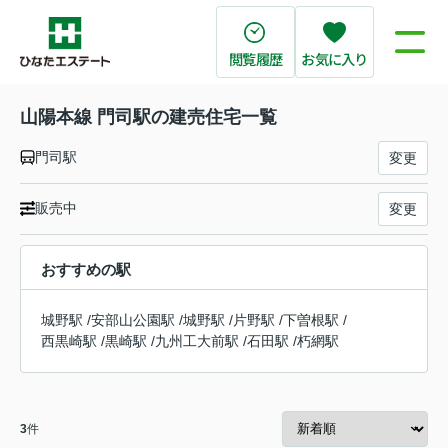
閲覧履歴
お気に入り
山陽本線 門司駅の建売住宅一覧
門司駅
変更
販売中
変更
おすすめの駅
城野駅
/
安部山公園駅
/
城野駅
/
片野駅
/
下曽根駅
/
西黒崎駅
/
黒崎駅
/
九州工大前駅
/
石田駅
/
朽網駅
3
件