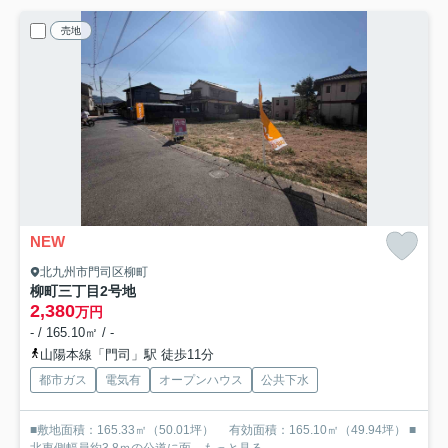
売地
NEW
北九州市門司区柳町
柳町三丁目
2号地
2,380
万円
- / 165.10㎡ / -
山陽本線「門司」駅 徒歩11分
都市ガス
電気有
オープンハウス
公共下水
■敷地面積：165.33㎡（50.01坪） 有効面積：165.10㎡（49.94坪） ■
北東側幅員約3.8ｍの公道に面...
もっと見る