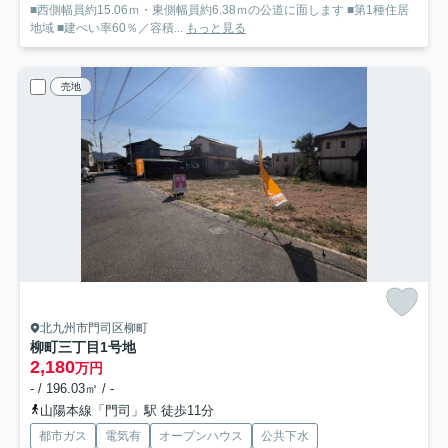
■西側幅員約15.06ｍ・東側幅員約6.38ｍの公道に面します ■第1種住居
地域 ■建ぺい率60％／容積...
もっと見る
売地
北九州市門司区柳町
柳町三丁目
1号地
2,180
万円
- / 196.03㎡ / -
山陽本線「門司」駅 徒歩11分
都市ガス
電気有
オープンハウス
公共下水