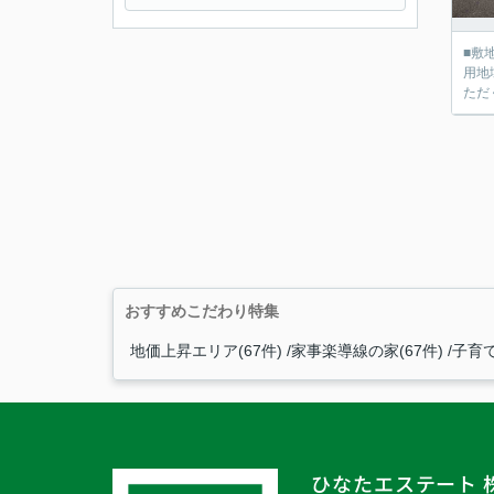
■敷地
用地域 ■建ぺい率60％／容積率200％ 住まいに関するお客様のお考え、お悩みは実際にお会いして、 お
ただ
おすすめこだわり特集
地価上昇エリア(67件)
家事楽導線の家(67件)
子育て
ひなたエステート 