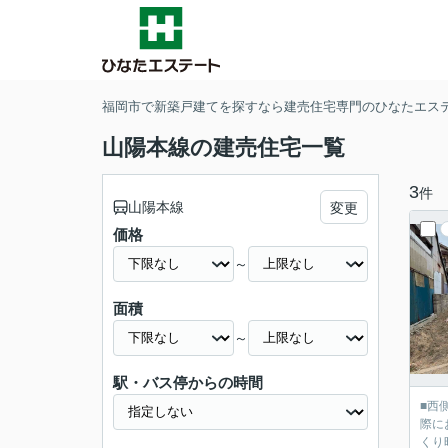
福岡市で新築戸建てを探すなら建売住宅専門のひなたエス
山陽本線の建売住宅一覧
3
件
山陽本線
変更
価格
～
面積
～
駅・バス停からの時間
■西側幅員約
際に