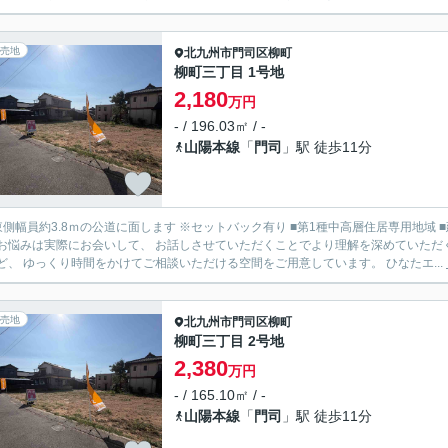
売地
北九州市門司区
柳町
柳町三丁目 1号地
2,180
万円
- / 196.03㎡ / -
山陽本線
「
門司
」駅 徒歩11分
約3.8ｍの公道に面します ※セットバック有り ■第1種中高層住居専用地域 ■建ぺい率60％／容積率200％ 住まいに関するお客様のお考
お悩みは実際にお会いして、 お話しさせていただくことでより理解を深めていただ
となど、 ゆっくり時間をかけてご相談いただける空間をご用意しています。 ひなたエ...
売地
北九州市門司区
柳町
柳町三丁目 2号地
2,380
万円
- / 165.10㎡ / -
山陽本線
「
門司
」駅 徒歩11分