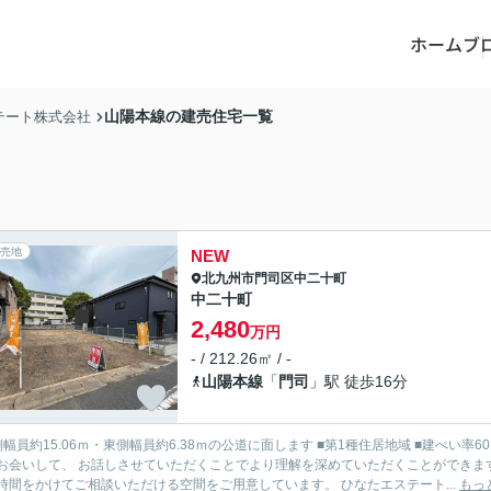
ホーム
ブ
山陽本線の建売住宅一覧
テート株式会社
売地
NEW
北九州市門司区
中二十町
中二十町
2,480
万円
- / 212.26㎡ / -
山陽本線
「
門司
」駅 徒歩16分
15.06ｍ・東側幅員約6.38ｍの公道に面します ■第1種住居地域 ■建ぺい率60％／容積率200％ 住まいに関するお客様のお考え、お悩みは実
お会いして、 お話しさせていただくことでより理解を深めていただくことができます
くり時間をかけてご相談いただける空間をご用意しています。 ひなたエステート...
もっ