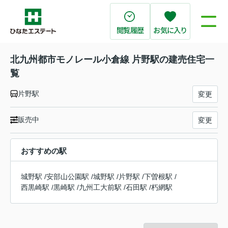
閲覧履歴
お気に入り
北九州都市モノレール小倉線 片野駅の建売住宅一
覧
片野駅
変更
販売中
変更
おすすめの駅
城野駅
/
安部山公園駅
/
城野駅
/
片野駅
/
下曽根駅
/
西黒崎駅
/
黒崎駅
/
九州工大前駅
/
石田駅
/
朽網駅