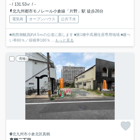
- / 131.53㎡ / -
北九州都市モノレール小倉線「片野」駅 徒歩26分
電気有
オープンハウス
公共下水
■南西側幅員約4.5ｍの公道に面します ■第1種中高層住居専用地域 ■建ぺ
い率60％／容積率180％ ...
もっと見る
売地
北九州市小倉北区真鶴
真鶴二丁目