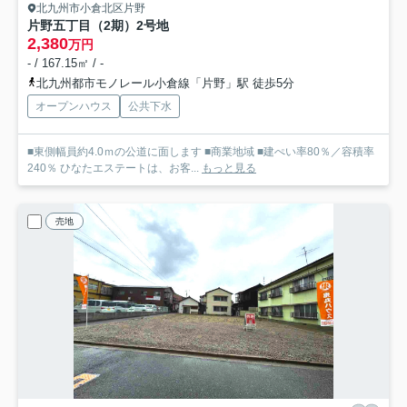
北九州市小倉北区片野
片野五丁目（2期）
2号地
2,380
万円
- / 167.15㎡ / -
北九州都市モノレール小倉線「片野」駅 徒歩5分
オープンハウス
公共下水
■東側幅員約4.0ｍの公道に面します ■商業地域 ■建ぺい率80％／容積率
240％ ひなたエステートは、お客...
もっと見る
売地