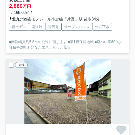
2,880
万円
- / 168.03㎡ / -
北九州都市モノレール小倉線「片野」駅 徒歩34分
都市ガス
南道路
電気有
オープンハウス
公共下水
■南側幅員約5.8ｍの公道に面します ■第1種住居地域 ■建ぺい率60％／
容積率200％ ひなたエス...
もっと見る
売地