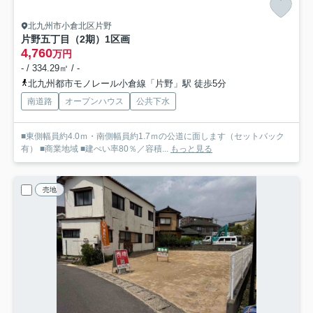
北九州市小倉北区片野
片野五丁目（2期）
1区画
4,760
万円
- / 334.29㎡ / -
北九州都市モノレール小倉線「片野」駅 徒歩5分
南道路
オープンハウス
公共下水
■東側幅員約4.0ｍ・南側幅員約1.7ｍの公道に面します（セットバック
有） ■商業地域 ■建ぺい率80％／容積...
もっと見る
売地