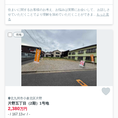
住まいに関するお客様のお考え、お悩みは実際にお会いして、 お話しさ
せていただくことでより理解を深めていただくことができま...
もっと見
る
売地
北九州市小倉北区片野
片野五丁目（2期）
1号地
2,380
万円
- / 167.13㎡ / -