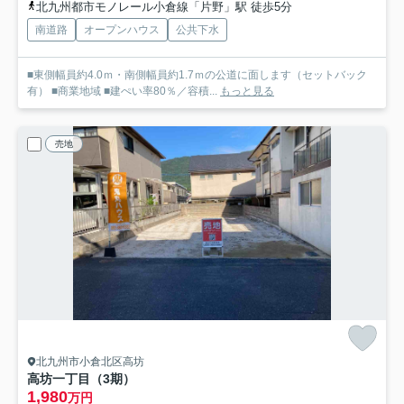
北九州都市モノレール小倉線「片野」駅 徒歩5分
南道路
オープンハウス
公共下水
■東側幅員約4.0ｍ・南側幅員約1.7ｍの公道に面します（セットバック
有） ■商業地域 ■建ぺい率80％／容積...
もっと見る
売地
北九州市小倉北区高坊
高坊一丁目（3期）
1,980
万円