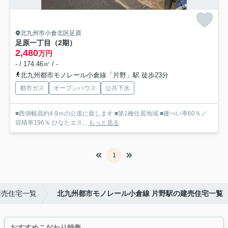
北九州市小倉北区足原
足原一丁目（2期）
2,480
万円
- / 174.46㎡ / -
北九州都市モノレール小倉線「片野」駅 徒歩23分
都市ガス
オープンハウス
公共下水
■西側幅員約4.9ｍの公道に面します ■第1種住居地域 ■建ぺい率60％／
容積率196％ ひなたエス...
もっと見る
1
建売住宅一覧
北九州都市モノレール小倉線 片野駅の建売住宅一覧
おすすめこだわり特集