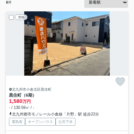
8
件
売地
北九州市小倉北区黒住町
黒住町（6期）
1,580
万円
- / 130.59㎡ / -
北九州都市モノレール小倉線「片野」駅 徒歩22分
電気有
オープンハウス
公共下水