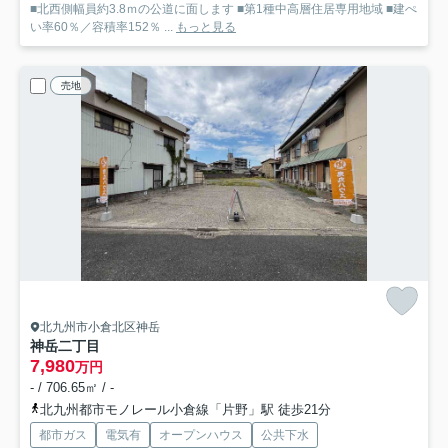
■北西側幅員約3.8ｍの公道に面します ■第1種中高層住居専用地域 ■建ぺ
い率60％／容積率152％ ...
もっと見る
売地
北九州市小倉北区神岳
神岳二丁目
7,980
万円
- / 706.65㎡ / -
北九州都市モノレール小倉線「片野」駅 徒歩21分
都市ガス
電気有
オープンハウス
公共下水