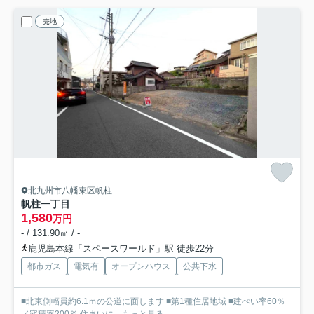
売地
北九州市八幡東区帆柱
帆柱一丁目
1,580
万円
- / 131.90㎡ / -
鹿児島本線「スペースワールド」駅 徒歩22分
都市ガス
電気有
オープンハウス
公共下水
■北東側幅員約6.1ｍの公道に面します ■第1種住居地域 ■建ぺい率60％
／容積率200％ 住まいに...
もっと見る