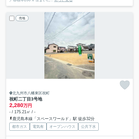
売地
北九州市八幡東区祝町
祝町二丁目
3号地
2,280
万円
- / 175.21㎡ / -
鹿児島本線「スペースワールド」駅 徒歩32分
都市ガス
電気有
オープンハウス
公共下水