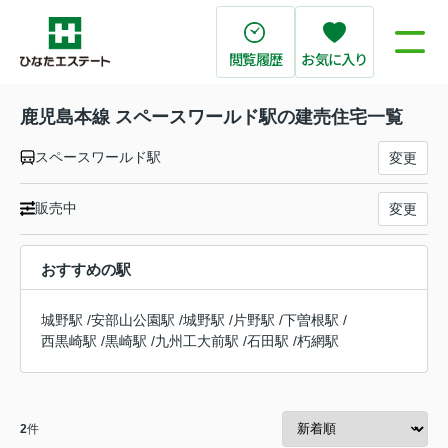
閲覧履歴
お気に入り
鹿児島本線 スペースワールド駅の建売住宅一覧
スペースワールド駅
変更
販売中
変更
おすすめの駅
城野駅
/
安部山公園駅
/
城野駅
/
片野駅
/
下曽根駅
/
西黒崎駅
/
黒崎駅
/
九州工大前駅
/
石田駅
/
朽網駅
2
件