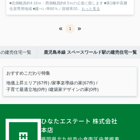
■北側幅員約4.16ｍ・西側幅員約6.5ｍの公道に面します ■第1種中高層
住居専用地域 ■建ぺい率60％／容積率20...
もっと見る
1
線の建売住宅一覧
鹿児島本線 スペースワールド駅の建売住宅一覧
おすすめこだわり特集
地価上昇エリア(67件)
家事楽導線の家(67件)
子育て最適立地(0件)
建築家デザインの家(0件)
ひなたエステート 株式会社
本店
福岡県北九州市小倉南区中曽根東