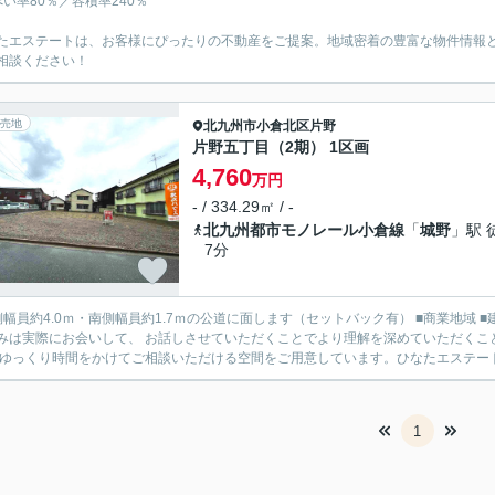
ぺい率80％／容積率240％
たエステートは、お客様にぴったりの不動産をご提案。地域密着の豊富な物件情報
相談ください！
売地
北九州市小倉北区
片野
片野五丁目（2期） 1区画
4,760
万円
- / 334.29㎡ / -
北九州都市モノレール小倉線
「
城野
」駅 
7分
約4.0ｍ・南側幅員約1.7ｍの公道に面します（セットバック有） ■商業地域 ■建ぺい率80％／容積率240％ 住まいに関するお客様のお考え、
みは実際にお会いして、 お話しさせていただくことでより理解を深めていただくこ
 ゆっくり時間をかけてご相談いただける空間をご用意しています。ひなたエステートは
1