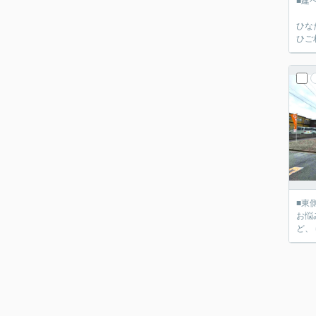
■建
ひな
ひご
■東側幅員
お悩
ど、