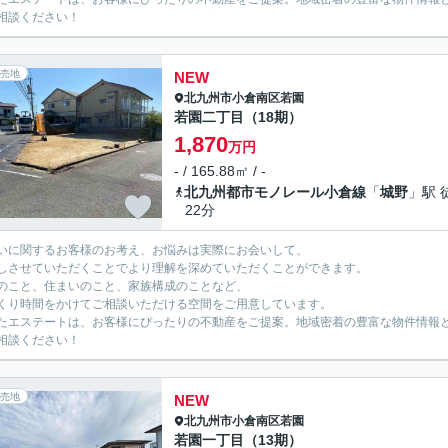
相談ください！
売地
NEW
北九州市小倉南区
若園
若園二丁目（18期）
1,870
万円
- / 165.88㎡ / -
北九州都市モノレール小倉線
「
城野
」駅 
22分
いに関するお客様のお考え、お悩みは実際にお会いして、
しさせていただくことでより理解を深めていただくことができます。
のこと、住まいのこと、家族構成のことなど、
くり時間をかけてご相談いただける空間をご用意しています。
たエステートは、お客様にぴったりの不動産をご提案。地域密着の豊富な物件情報
相談ください！
売地
NEW
北九州市小倉南区
若園
若園一丁目（13期）