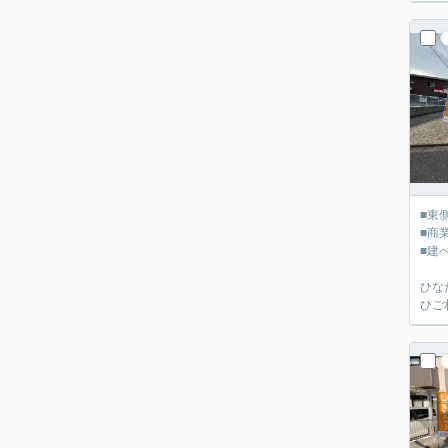
■東
■商
■建
ひな
ひご