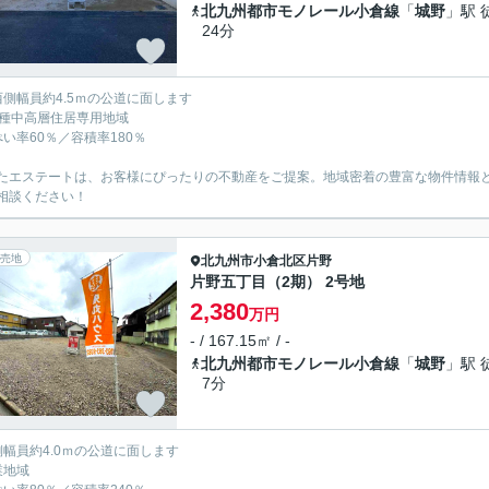
北九州都市モノレール小倉線
「
城野
」駅 
24分
西側幅員約4.5ｍの公道に面します
1種中高層住居専用地域
ぺい率60％／容積率180％
たエステートは、お客様にぴったりの不動産をご提案。地域密着の豊富な物件情報
相談ください！
売地
北九州市小倉北区
片野
片野五丁目（2期） 2号地
2,380
万円
- / 167.15㎡ / -
北九州都市モノレール小倉線
「
城野
」駅 
7分
側幅員約4.0ｍの公道に面します
業地域