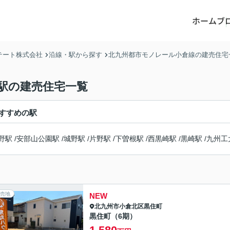
ホーム
ブ
テート株式会社
沿線・駅から探す
北九州都市モノレール小倉線の建売住宅
駅の建売住宅一覧
すすめの駅
野駅
/
安部山公園駅
/
城野駅
/
片野駅
/
下曽根駅
/
西黒崎駅
/
黒崎駅
/
九州工
売地
NEW
北九州市小倉北区
黒住町
黒住町（6期）