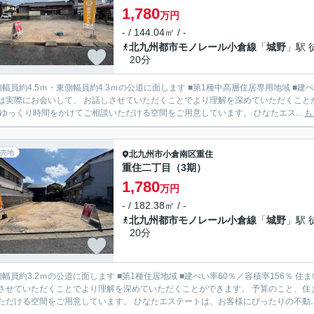
1,780
万円
- / 144.04㎡ / -
北九州都市モノレール小倉線
「
城野
」駅 
20分
.5ｍ・東側幅員約4.3ｍの公道に面します ■第1種中高層住居専用地域 ■建ぺい率60％／容積率180％ 住まいに関するお客様のお考え、お
は実際にお会いして、 お話しさせていただくことでより理解を深めていただくこと
 ゆっくり時間をかけてご相談いただける空間をご用意しています。 ひなたエス...
も
売地
北九州市小倉南区
重住
重住二丁目（3期）
1,780
万円
- / 182.38㎡ / -
北九州都市モノレール小倉線
「
城野
」駅 
20分
の公道に面します ■第1種住居地域 ■建ぺい率60％／容積率156％ 住まいに関するお客様のお考え、お悩みは実際にお会いして、 お
させていただくことでより理解を深めていただくことができます。 予算のこと、住
ただける空間をご用意しています。 ひなたエステートは、お客様にぴったりの不動..