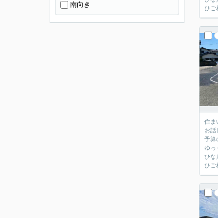
南向き
ひご
住ま
お話
予算
ゆっ
ひな
ひご