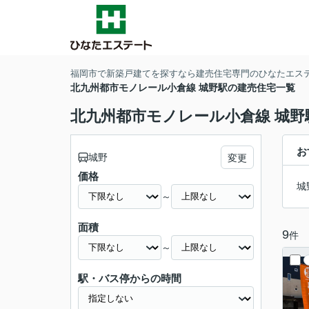
福岡市で新築戸建てを探すなら建売住宅専門のひなたエス
北九州都市モノレール小倉線 城野駅の建売住宅一覧
北九州都市モノレール小倉線 城野
お
城野
変更
価格
城
～
面積
9
件
～
駅・バス停からの時間