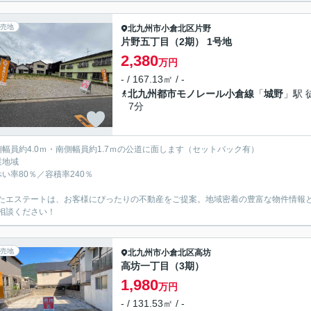
売地
北九州市小倉北区
片野
片野五丁目（2期） 1号地
2,380
万円
- / 167.13㎡ / -
北九州都市モノレール小倉線
「
城野
」駅 
7分
側幅員約4.0ｍ・南側幅員約1.7ｍの公道に面します（セットバック有）
業地域
ぺい率80％／容積率240％
たエステートは、お客様にぴったりの不動産をご提案。地域密着の豊富な物件情報
相談ください！
売地
北九州市小倉北区
高坊
高坊一丁目（3期）
1,980
万円
- / 131.53㎡ / -