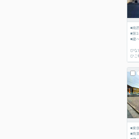
■南
■第
■建
ひな
ひご
■東
■商