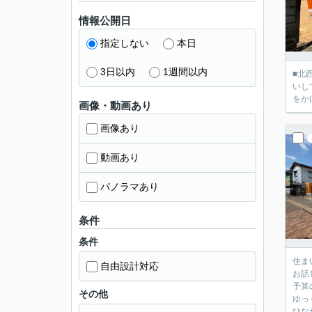
情報公開日
指定しない
本日
3日以内
1週間以内
■北西側幅員約3.8
いし
画像・動画あり
画像あり
動画あり
パノラマあり
条件
条件
住ま
自由設計対応
お話
予算
その他
ゆっ
ひな