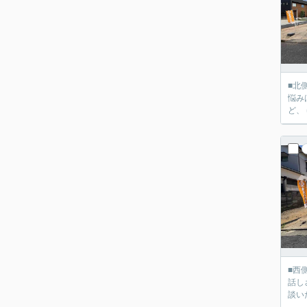
■北側幅員約4
悩み
ど、
■西側幅員約3.2ｍ
話し
談い