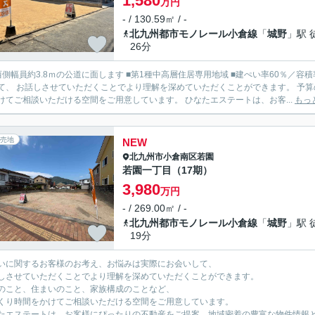
1,580
万円
- / 130.59㎡ / -
北九州都市モノレール小倉線
「
城野
」駅 
26分
ｍの公道に面します ■第1種中高層住居専用地域 ■建ぺい率60％／容積率152％ 住まいに関するお客様のお考え、お悩みは実際にお会
て、 お話しさせていただくことでより理解を深めていただくことができます。 予算
をかけてご相談いただける空間をご用意しています。 ひなたエステートは、お客...
もっ
売地
NEW
北九州市小倉南区
若園
若園一丁目（17期）
3,980
万円
- / 269.00㎡ / -
北九州都市モノレール小倉線
「
城野
」駅 
19分
いに関するお客様のお考え、お悩みは実際にお会いして、
しさせていただくことでより理解を深めていただくことができます。
のこと、住まいのこと、家族構成のことなど、
くり時間をかけてご相談いただける空間をご用意しています。
たエステートは、お客様にぴったりの不動産をご提案。地域密着の豊富な物件情報