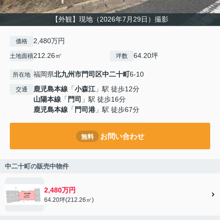
【外観】現地（2026年7月29日）撮影
2,480万円
価格
212.26㎡
64.20坪
土地面積
坪数
福岡県
北九州市門司区
中二十町
6-10
所在地
鹿児島本線
「
小森江
」駅 徒歩12分
交通
山陽本線
「
門司
」駅 徒歩16分
鹿児島本線
「
門司港
」駅 徒歩67分
お問い合わせ
無料
中二十町の販売中物件
2,480万円
64.20坪(212.26㎡)