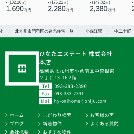
- (182.16㎡)
- (175.21㎡)
- (147.02㎡)
-
1,690
2,280
2,380
万円
万円
万円
社
北九州市門司区の建売住宅一覧
小森江駅
中二十町
ひなたエステート 株式会社
本店
福岡県北九州市小倉南区中曽根東
２丁目13-16 2階
Tel
093-383-2390
Fax
093-383-2391
Mail
hy-onihome@oniju.com
ホーム
こだわり検索
お客様の声
ブログ
新着物件
よくある質問
会社概要
おすすめ物件