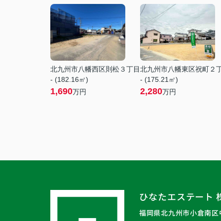
北九州市八幡西区則松３丁目
北九州市八幡東区祝町２
- (182.16㎡)
- (175.21㎡)
1,690
2,280
万円
万円
ひなたエステート 
福岡県北九州市小倉南区中