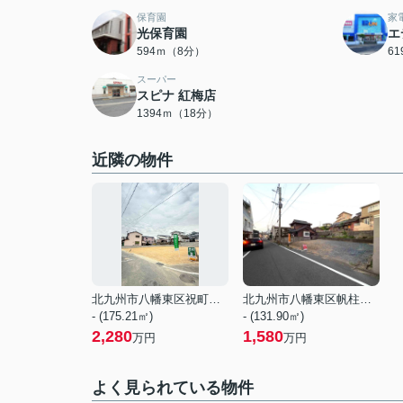
保育園
家
光保育園
エ
594ｍ（8分）
6
スーパー
スピナ 紅梅店
1394ｍ（18分）
近隣の物件
北九州市八幡東区祝町２丁目
北九州市八幡東区帆柱１丁目
- (175.21㎡)
- (131.90㎡)
2,280
1,580
万円
万円
よく見られている物件