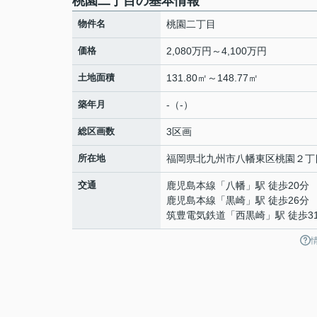
桃園二丁目の基本情報
物件名
桃園二丁目
価格
2,080万円～4,100万円
土地面積
131.80㎡～148.77㎡
築年月
-（-）
総区画数
3区画
所在地
福岡県
北九州市八幡東区
桃園
２丁
交通
鹿児島本線
「
八幡
」駅 徒歩20分
鹿児島本線
「
黒崎
」駅 徒歩26分
筑豊電気鉄道
「
西黒崎
」駅 徒歩3