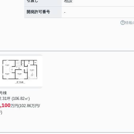
引渡し
相談
開発許可番号
-
情報
1号棟
2.31坪 (106.82㎡)
,100
万円(102.86万円/
)