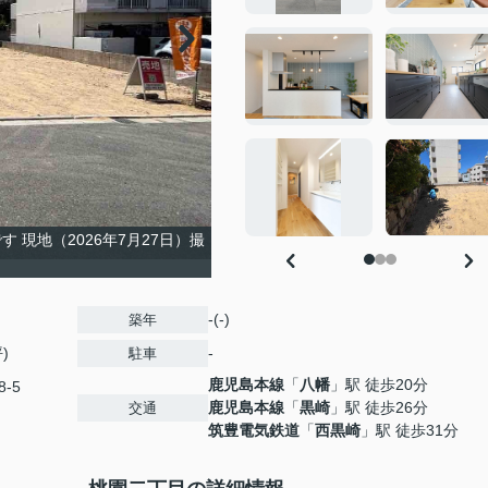
現地（2026年7月27日）撮
-(-)
築年
)
-
駐車
鹿児島本線
「
八幡
」駅 徒歩20分
-5
鹿児島本線
「
黒崎
」駅 徒歩26分
交通
筑豊電気鉄道
「
西黒崎
」駅 徒歩31分