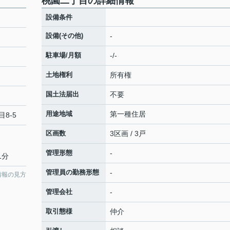
桃園二丁目の詳細情報
設備条件
設備(その他)
-
駐車場/月額
-/-
土地権利
所有権
国土法届出
不要
用途地域
第一種住居
目8-5
区画数
3区画 / 3戸
管理形態
-
1分
管理員の勤務形態
-
情報の見方
管理会社
-
取引態様
仲介