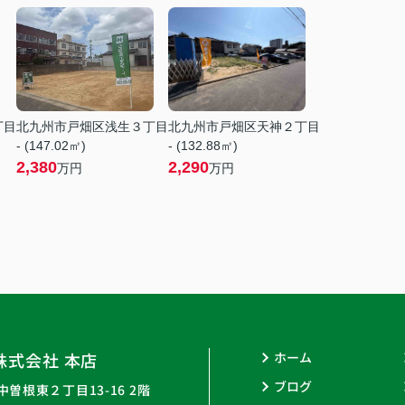
丁目
北九州市戸畑区浅生３丁目
北九州市戸畑区天神２丁目
- (147.02㎡)
- (132.88㎡)
2,380
2,290
万円
万円
株式会社 本店
ホーム
ブログ
曽根東２丁目13-16 2階