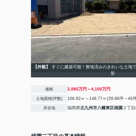
【外観】
すぐに建築可能！整地済みのきれいな土地です 
影
2,080万円～4,100万円
価格
106.82㎡～148.77㎡(39.86坪～45坪
土地面積(坪数)
福岡県
北九州市八幡東区
桃園
２丁目8
所在地