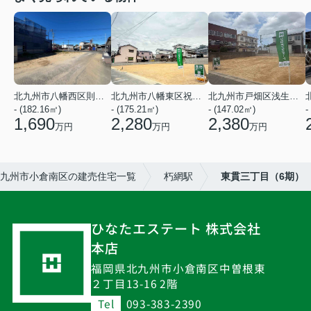
北九州市八幡西区則松３丁目
北九州市八幡東区祝町２丁目
北九州市戸畑区浅生３丁目
- (182.16㎡)
- (175.21㎡)
- (147.02㎡)
-
1,690
2,280
2,380
万円
万円
万円
九州市小倉南区の建売住宅一覧
朽網駅
東貫三丁目（6期）
ひなたエステート 株式会社
本店
福岡県北九州市小倉南区中曽根東
２丁目13-16 2階
Tel
093-383-2390