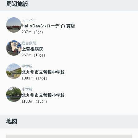
周辺施設
スーパー
HalloDay(ハローデイ) 貫店
237ｍ（3分）
総合病院
上曽根病院
967ｍ（13分）
中学校
北九州市立曽根中学校
1083ｍ（14分）
小学校
北九州市立曽根小学校
1188ｍ（15分）
地図