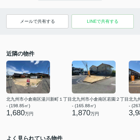
メールで共有する
LINEで共有する
近隣の物件
北九州市小倉南区湯川新町１丁目
北九州市小倉南区若園２丁目
北九
- (198.85㎡)
- (165.88㎡)
- (26
1,680
1,870
3,9
万円
万円
よく見られている物件