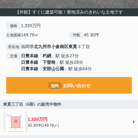
【外観】すぐに建築可能！整地済みのきれいな土地です
1,320万円
価格
149.78㎡
45.30坪
土地面積
坪数
福岡県
北九州市小倉南区
東貫
３丁目
所在地
日豊本線
「
朽網
」駅 徒歩27分
交通
日豊本線
「
下曽根
」駅 徒歩28分
日豊本線
「
安部山公園
」駅 徒歩64分
お問い合わせ
無料
東貫三丁目（6期）の販売中物件
1,320万円
45.30坪(149.78㎡)