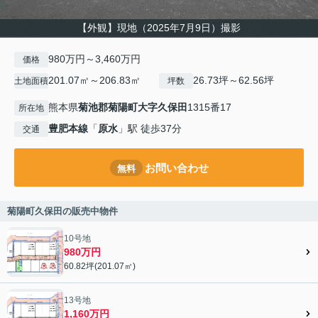
【外観】現地（2025年7月9日）撮影
980万円～3,460万円
価格
201.07㎡～206.83㎡
26.73坪～62.56坪
土地面積
坪数
熊本県
菊池郡菊陽町
大字久保田
1315番17
所在地
豊肥本線
「
原水
」駅 徒歩37分
交通
お問い合わせ
無料
菊陽町久保田の販売中物件
10号地
980万円
60.82坪(201.07㎡)
13号地
1,160万円