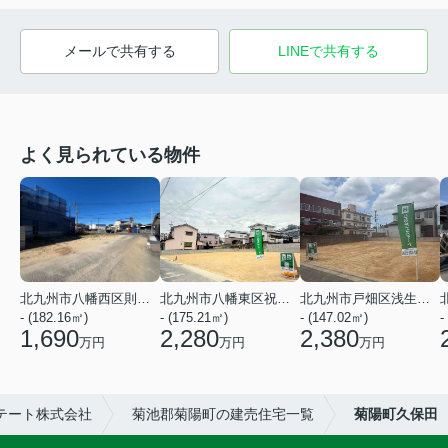
メールで共有する
LINEで共有する
よく見られている物件
北九州市八幡西区則松３丁目
北九州市八幡東区祝町２丁目
北九州市戸畑区浅生３丁目
- (182.16㎡)
- (175.21㎡)
- (147.02㎡)
-
1,690
2,280
2,380
万円
万円
万円
テート株式会社
菊池郡菊陽町の建売住宅一覧
菊陽町久保田