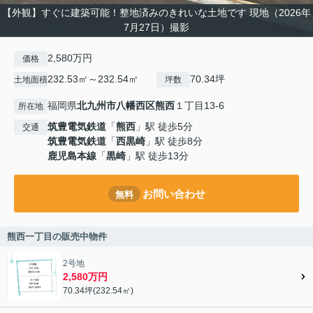
【外観】すぐに建築可能！整地済みのきれいな土地です 現地（2026年
7月27日）撮影
2,580万円
価格
232.53㎡～232.54㎡
70.34坪
土地面積
坪数
福岡県
北九州市八幡西区
熊西
１丁目13-6
所在地
筑豊電気鉄道
「
熊西
」駅 徒歩5分
交通
筑豊電気鉄道
「
西黒崎
」駅 徒歩8分
鹿児島本線
「
黒崎
」駅 徒歩13分
お問い合わせ
無料
熊西一丁目の販売中物件
2号地
2,580万円
70.34坪(232.54㎡)