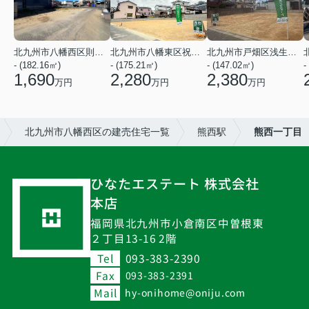
北九州市八幡西区則松３丁目
北九州市八幡東区祝町２丁目
北九州市戸畑区浅生３丁目
- (182.16㎡)
- (175.21㎡)
- (147.02㎡)
-
1,690
2,280
2,380
万円
万円
万円
北九州市八幡西区の建売住宅一覧
熊西駅
熊西一丁目
ひなたエステート 株式会社
本店
福岡県北九州市小倉南区中曽根東
２丁目13-16 2階
Tel
093-383-2390
Fax
093-383-2391
Mail
hy-onihome@oniju.com