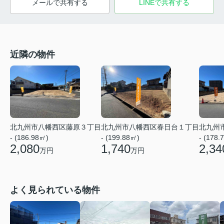
メールで共有する
LINEで共有する
近隣の物件
北九州市八幡西区藤原３丁目
北九州市八幡西区春日台１丁目
北九州
- (186.98㎡)
- (199.88㎡)
- (178.
2,080
1,740
2,34
万円
万円
よく見られている物件