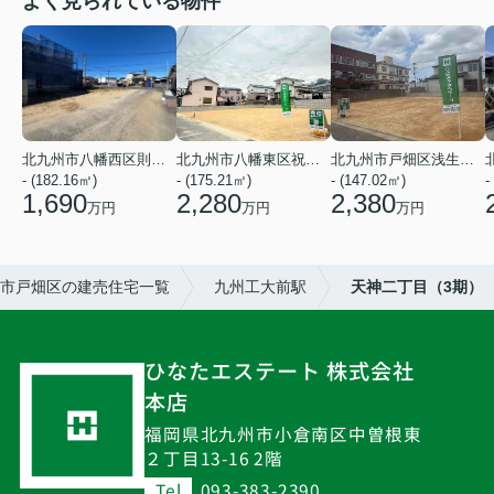
よく見られている物件
北九州市八幡西区則松３丁目
北九州市八幡東区祝町２丁目
北九州市戸畑区浅生３丁目
- (182.16㎡)
- (175.21㎡)
- (147.02㎡)
-
1,690
2,280
2,380
万円
万円
万円
市戸畑区の建売住宅一覧
九州工大前駅
天神二丁目（3期）
ひなたエステート 株式会社
本店
福岡県北九州市小倉南区中曽根東
２丁目13-16 2階
Tel
093-383-2390