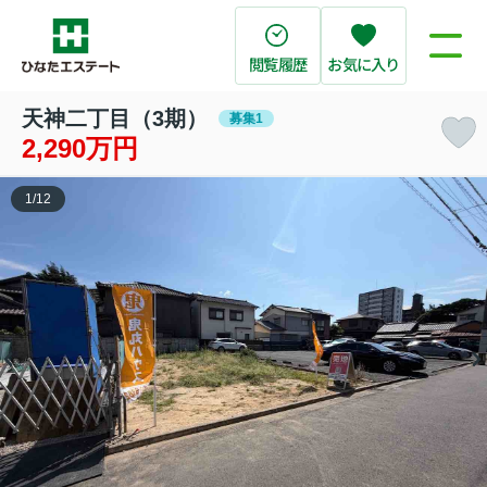
閲覧履歴
お気に入り
天神二丁目（3期）
募集1
2,290万円
1
/
12