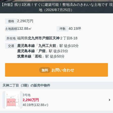
【外観】残り1区画！すぐに建築可能！整地済みのきれいな土地です 現
地（2026年7月25日）
2,290万円
価格
132.88㎡
40.19坪
土地面積
坪数
福岡県
北九州市戸畑区
天神
２丁目8-18
所在地
鹿児島本線
「
九州工大前
」駅 徒歩10分
交通
鹿児島本線
「
戸畑
」駅 徒歩23分
筑豊本線
「
若松
」駅 徒歩50分
お問い合わせ
無料
天神二丁目（3期）の販売中物件
3号地
2,290万円
40.19坪(132.88㎡)