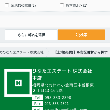
菊池郡菊陽町(2)
熊本市北区(1)
さらに町名を選択
検索
のひなたエステート株式会社
【土地(売買)】を市区町村から探す
ひなたエステート 株式会社
本店
福岡県北九州市小倉南区中曽根東
２丁目13-16 2階
Tel
093-383-2390
Fax
093-383-2391
Mail
hy-onihome@oniju.com